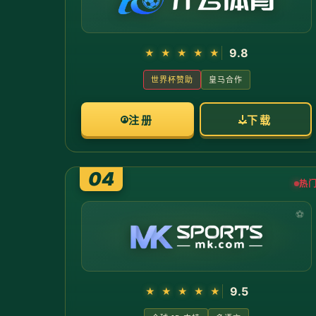
9.8
★ ★ ★ ★ ★
世界杯赞助
皇马合作
注册
下载
04
热
9.5
★ ★ ★ ★ ★